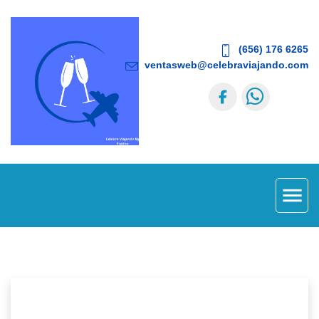
(656) 176 6265
ventasweb@celebraviajando.com
menu